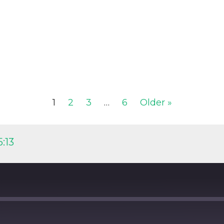
1
2
3
…
6
Older »
:13