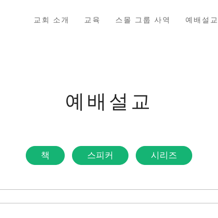
교회 소개
교육
스몰 그룹 사역
예배설
예배설교
책
스피커
시리즈