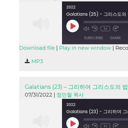
2022
Galatians (25) - 그리
Play
1x
Episode
SUBSCRIBE
SHARE
Download file
|
Play in new window
|
Reco
SHARE
MP3
RSS FEED
LINK
EMBED
Galatians (23) – 그리하여 그리스도의
07/31/2022 |
정민철 목사
2022
Galatians (23) - 그리
Play
1x