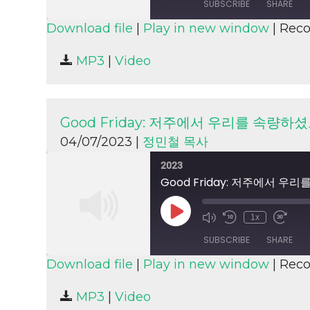
SUBSCRIBE
SHARE
Download file
|
Play in new window
|
Reco
SHARE
MP3
|
Video
RSS FEED
LINK
EMBED
Good Friday: 저주에서 우리를 속량하
04/07/2023 |
정민철 목사
2023
Good Friday: 저주에서 우
Play
1x
Episode
SUBSCRIBE
SHARE
Download file
|
Play in new window
|
Reco
SHARE
MP3
|
Video
RSS FEED