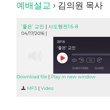
예배설교
› 김의원 목사
’좋은’ 교인
|
사도행전1:6-8
04/17/2016 |
2016
’좋은’ 교인
Play
1x
Episode
SUBSCRIBE
SHARE
Download file
|
Play in new window
SHARE
MP3
|
Video
RSS FEED
LINK
EMBED