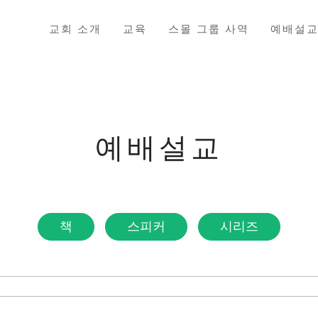
교회 소개
교육
스몰 그룹 사역
예배설
예배설교
책
스피커
시리즈