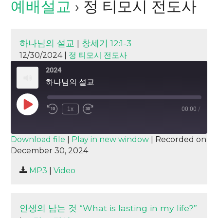
예배설교
› 정 티모시 전도사
하나님의 설교
|
창세기 12:1-3
12/30/2024 |
정 티모시 전도사
2024
하나님의 설교
Play
1x
00:00
/
Episode
SUBSCRIBE
SHARE
Download file
|
Play in new window
|
Recorded on
December 30, 2024
SHARE
RSS FEED
MP3
|
Video
LINK
EMBED
인생의 남는 것 “What is lasting in my life?”