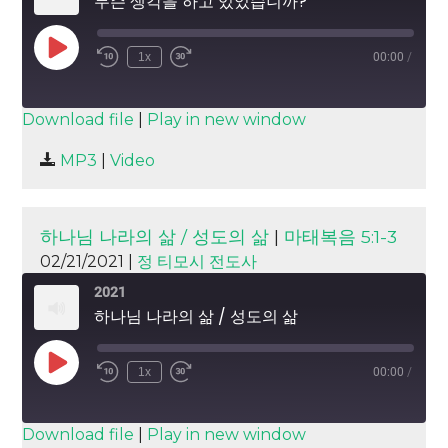
무슨 생각을 하고 있었습니까?
Play
1x
00:00
/
Episode
SUBSCRIBE
SHARE
Download file
|
Play in new window
SHARE
MP3
|
Video
RSS FEED
LINK
EMBED
하나님 나라의 삶 / 성도의 삶
|
마태복음 5:1-3
02/21/2021 |
정 티모시 전도사
2021
하나님 나라의 삶 / 성도의 삶
Play
1x
00:00
/
Episode
SUBSCRIBE
SHARE
Download file
|
Play in new window