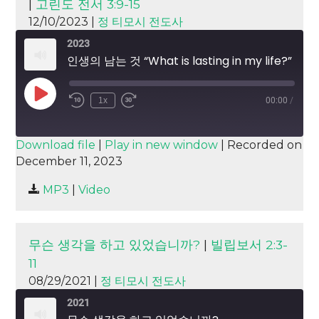
|
고린도 전서 3:9-15
12/10/2023 |
정 티모시 전도사
2023
인생의 남는 것 “What is lasting in my life?”
Play
1x
00:00
/
Episode
SUBSCRIBE
SHARE
Download file
|
Play in new window
|
Recorded on
December 11, 2023
SHARE
RSS FEED
MP3
|
Video
LINK
EMBED
무슨 생각을 하고 있었습니까?
|
빌립보서 2:3-
11
08/29/2021 |
정 티모시 전도사
2021