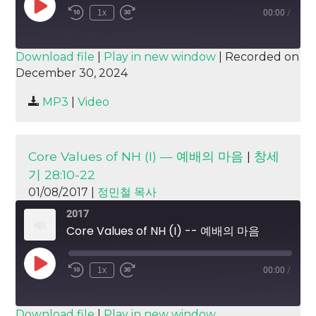
Play
1x
00:00
/
Episode
SUBSCRIBE
SHARE
Download file
|
Play in new window
|
Recorded on
December 30, 2024
SHARE
RSS FEED
MP3
|
Video
LINK
EMBED
Core Values of NH (I) — 예배의 마음
|
창세
기 28:10-22
01/08/2017 |
정민철 목사
2017
Core Values of NH (I) -- 예배의 마음
Play
1x
00:00
/
Episode
SUBSCRIBE
SHARE
Download file
|
Play in new window