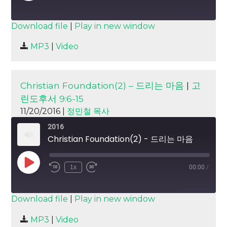
Episode
SUBSCRIBE
SHARE
Download file
|
Play in new window
SHARE
MP3
|
Video
RSS FEED
LINK
EMBED
Christian Foundation(2) – 드리는 마음
|
고
린도후서 9:6-15
11/20/2016 |
정민철 목사
2016
Christian Foundation(2) - 드리는 마음
Play
1x
00:00
/
Episode
SUBSCRIBE
SHARE
Download file
|
Play in new window
SHARE
MP3
|
Video
RSS FEED