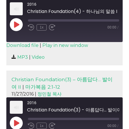
2016
Christian Foundation(4) - 하나님의 말씀 I
Play
1x
00:00
/
Episode
SUBSCRIBE
SHARE
Download file
|
Play in new window
SHARE
MP3
|
Video
RSS FEED
LINK
EMBED
Christian Foundation(3) – 아름답다… 발이
여 II
|
마가복음 2:1-12
11/27/2016 |
정민철 목사
2016
Christian Foundation(3) - 아름답다… 발이여 II
Play
1x
00:00
/