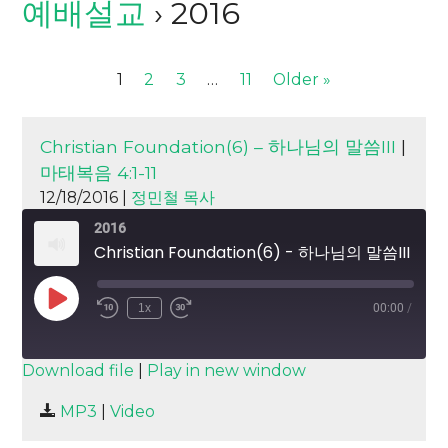
예배설교
› 2016
1
2
3
…
11
Older »
Christian Foundation(6) – 하나님의 말씀III
|
마태복음 4:1-11
12/18/2016 |
정민철 목사
2016
Christian Foundation(6) - 하나님의 말씀III
Play
1x
00:00
/
Episode
SUBSCRIBE
SHARE
Download file
|
Play in new window
SHARE
MP3
|
Video
RSS FEED
LINK