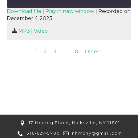
SUBSCRIBE
SHARE
Download file
|
Play in new window
|
Recorded on
December 4, 2023
SHARE
RSS FEED
MP3
|
Video
LINK
EMBED
1
2
3
…
10
Older »
17 Herzog Place, Hicksville, NY 11801
516-627-5700
nhmcny@gmail.com