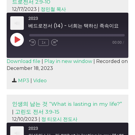
드로전서 2:9-10
12/17/2023 |
정민철 목사
2023
베드로전서 (14) - 너희는 택하신 족속이요
Play
1x
00:00
/
Episode
SUBSCRIBE
SHARE
Download file
|
Play in new window
|
Recorded on
December 18, 2023
SHARE
RSS FEED
MP3
|
Video
LINK
EMBED
인생의 남는 것 “What is lasting in my life?”
|
고린도 전서 3:9-15
12/10/2023 |
정 티모시 전도사
2023