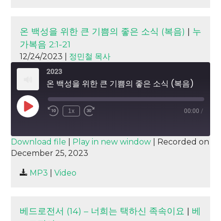
EMBED
온 백성을 위한 큰 기쁨의 좋은 소식 (복음)
|
누
가복음 2:1-21
12/24/2023 |
정민철 목사
2023
온 백성을 위한 큰 기쁨의 좋은 소식 (복음)
Play
1x
00:00
/
Episode
SUBSCRIBE
SHARE
Download file
|
Play in new window
|
Recorded on
December 25, 2023
SHARE
RSS FEED
MP3
|
Video
LINK
EMBED
베드로전서 (14) – 너희는 택하신 족속이요
|
베