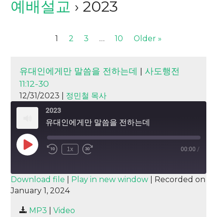
예배설교
› 2023
1
2
3
…
10
Older »
유대인에게만 말씀을 전하는데
|
사도행전
11:12-30
12/31/2023 |
정민철 목사
2023
유대인에게만 말씀을 전하는데
Play
1x
00:00
/
Episode
SUBSCRIBE
SHARE
Download file
|
Play in new window
|
Recorded on
January 1, 2024
SHARE
RSS FEED
MP3
|
Video
LINK