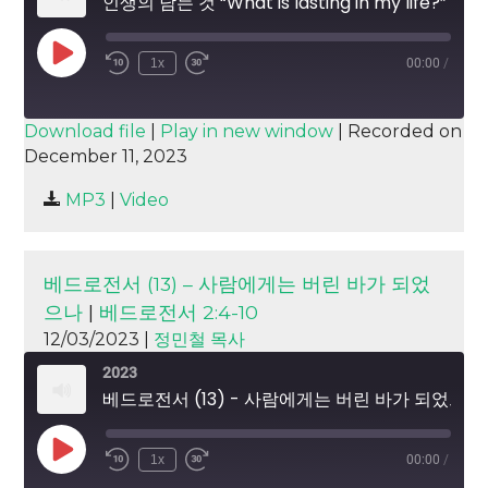
인생의 남는 것 “What is lasting in my life?”
Play
1x
00:00
/
Episode
SUBSCRIBE
SHARE
Download file
|
Play in new window
|
Recorded on
December 11, 2023
SHARE
RSS FEED
MP3
|
Video
LINK
EMBED
베드로전서 (13) – 사람에게는 버린 바가 되었
으나
|
베드로전서 2:4-10
12/03/2023 |
정민철 목사
2023
베드로전서 (13) - 사람에게는 버린 바가 되었으나
Play
1x
00:00
/
Episode