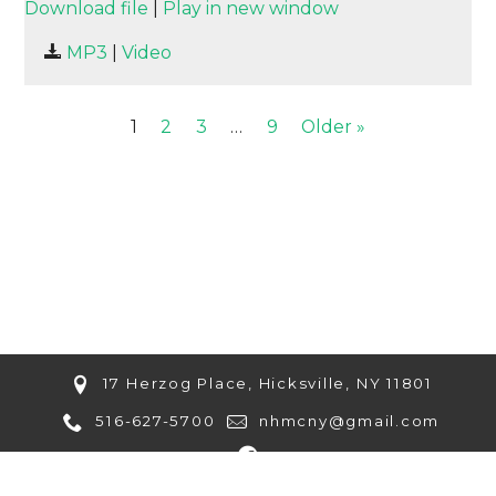
SUBSCRIBE
SHARE
Download file
|
Play in new window
SHARE
MP3
|
Video
RSS FEED
LINK
1
2
3
…
9
Older »
EMBED
17 Herzog Place, Hicksville, NY 11801
516-627-5700
nhmcny@gmail.com