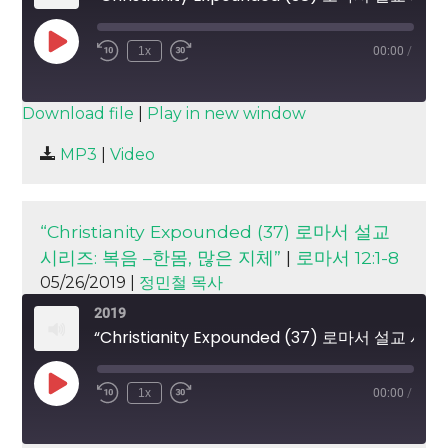
Play
1x
00:00
/
Episode
SUBSCRIBE
SHARE
Download file
|
Play in new window
SHARE
MP3
|
Video
RSS FEED
LINK
EMBED
“Christianity Expounded (37) 로마서 설교
시리즈: 복음 –한몸, 많은 지체”
|
로마서 12:1-8
05/26/2019 |
정민철 목사
2019
“Christianity Expounded (37) 로마서 설교 시리즈: 복음 –한몸, 많은 지체”
Play
1x
00:00
/
Episode