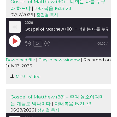
Gospel of Matthew (90) – 너희는 나를 누구
라 하느냐
|
마태복음 16:13-23
07/12/2026 |
정민철 목사
2026
Gospel of Matthew (90) - 너희는 나를 누구라 하느냐
Play
1x
00:00
/
Episode
SUBSCRIBE
SHARE
Download file
|
Play in new window
|
Recorded on
July 13, 2026
SHARE
RSS FEED
MP3
|
Video
LINK
EMBED
Gospel of Matthew (88) – 주여 옳소이다마
는 개들도 먹나이다
|
마태복음 15:21-39
06/28/2026 |
정민철 목사