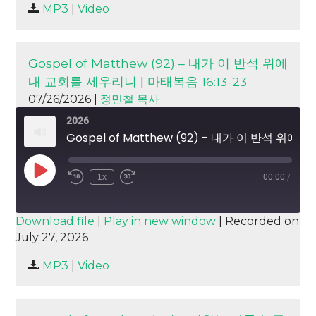
MP3
|
Video
LINK
EMBED
Gospel of Matthew (92) – 내가 이 반석 위에
내 교회를 세우리니
|
마태복음 16:13-23
07/26/2026 |
정민철 목사
2026
Gospel of Matthew (92) - 내가 이 반석 위에 내 교회를 세우리니
Play
1x
00:00
/
Episode
SUBSCRIBE
SHARE
Download file
|
Play in new window
|
Recorded on
July 27, 2026
SHARE
RSS FEED
MP3
|
Video
LINK
EMBED