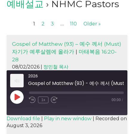
예배설교
› NHMC Pastors
1
2
3
…
110
Older »
Gospel of Matthew (93) – 예수 께서 (Must)
자기가 예루살렘에 올라가
|
마태복음 16:20-
28
08/02/2026 |
정민철 목사
2026
Gospel of Matthew (93) - 예수 께서 (Must) 자기가 예루살렘에 올라가
Play
1x
00:00
/
Episode
SUBSCRIBE
SHARE
Download file
|
Play in new window
|
Recorded on
August 3, 2026
SHARE
RSS FEED