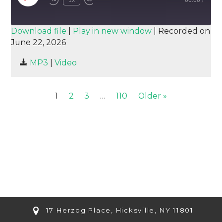
Episode
SUBSCRIBE
SHARE
Download file
|
Play in new window
|
Recorded on
June 22, 2026
SHARE
RSS FEED
MP3
|
Video
LINK
EMBED
1
2
3
…
110
Older »
17 Herzog Place, Hicksville, NY 11801