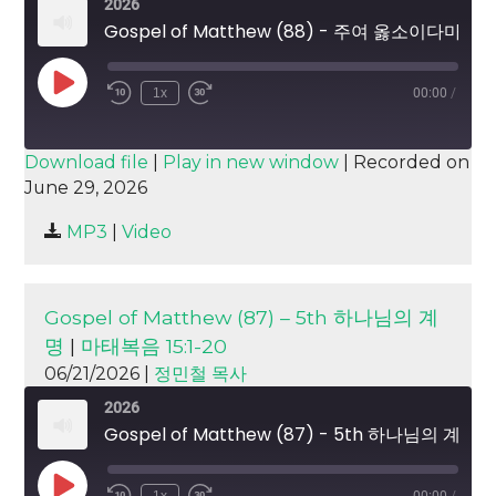
2026
Gospel of Matthew (88) - 주여 옳소이다마는 개들도 먹나이다
Play
1x
00:00
/
Episode
SUBSCRIBE
SHARE
Download file
|
Play in new window
|
Recorded on
June 29, 2026
SHARE
RSS FEED
MP3
|
Video
LINK
EMBED
Gospel of Matthew (87) – 5th 하나님의 계
명
|
마태복음 15:1-20
06/21/2026 |
정민철 목사
2026
Gospel of Matthew (87) - 5th 하나님의 계명
Play
1x
00:00
/