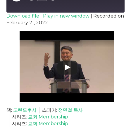
Episode
SUBSCRIBE
SHARE
Download file
|
Play in new window
|
Recorded on
February 21, 2022
SHARE
RSS FEED
LINK
EMBED
책:
고린도후서
스피커:
정민철 목사
시리즈:
교회 Membership
시리즈:
교회 Membership