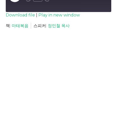
Episode
SUBSCRIBE
SHARE
Download file
|
Play in new window
SHARE
책:
마태복음
스피커:
정민철 목사
RSS FEED
LINK
EMBED