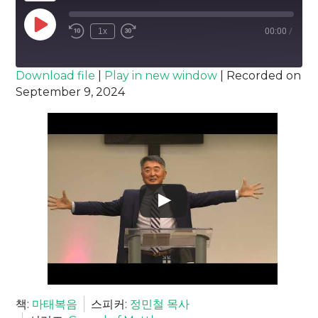
Play
1x
00:00
/
Episode
SUBSCRIBE
SHARE
Download file
|
Play in new window
|
Recorded on
September 9, 2024
SHARE
RSS FEED
LINK
EMBED
책:
마태복음
스피커:
정민철 목사