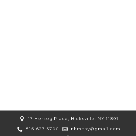
17 Herzog Place, Hicksville, NY 11801
516-627-5700
nhmcny@gmail.com