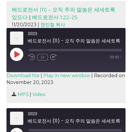
베드로전서 (11) – 오직 주의 말씀은 세세토록
있도다
|
베드로전서 1:22-25
11/20/2023 |
정민철 목사
2023
베드로전서 (11) - 오직 주의 말씀은 세세토록 있도다
Play
1x
00:00
/
Episode
SUBSCRIBE
SHARE
Download file
|
Play in new window
|
Recorded on
November 20, 2023
SHARE
RSS FEED
MP3
|
Video
LINK
EMBED
2023
베드로전서 (11) - 오직 주의 말씀은 세세토록 있도다