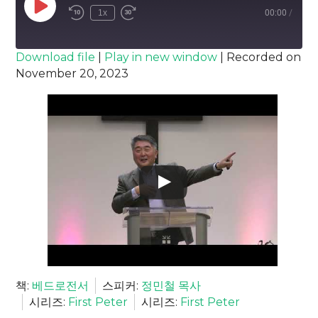
Play
1x
00:00
/
Episode
SUBSCRIBE
SHARE
Download file
|
Play in new window
|
Recorded on
November 20, 2023
SHARE
RSS FEED
LINK
EMBED
책:
베드로전서
스피커:
정민철 목사
시리즈:
First Peter
시리즈:
First Peter