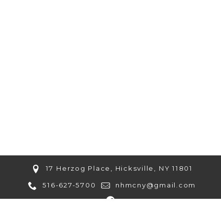
17 Herzog Place, Hicksville, NY 11801
516-627-5700
nhmcny@gmail.com