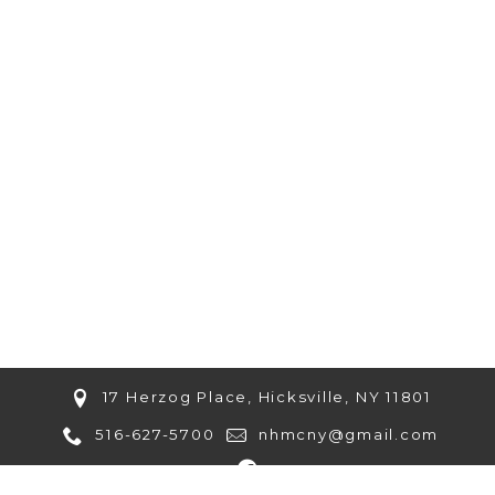
17 Herzog Place, Hicksville, NY 11801
516-627-5700
nhmcny@gmail.com