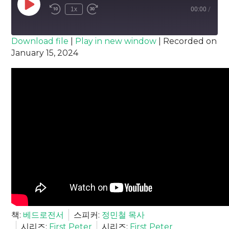
Play
1x
00:00
/
Episode
SUBSCRIBE
SHARE
Download file
|
Play in new window
|
Recorded on
January 15, 2024
SHARE
RSS FEED
LINK
EMBED
책:
베드로전서
스피커:
정민철 목사
시리즈:
First Peter
시리즈:
First Peter