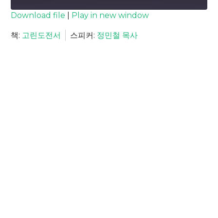
SUBSCRIBE
SHARE
Download file
|
Play in new window
SHARE
책:
고린도전서
스피커:
정민철 목사
RSS FEED
LINK
EMBED