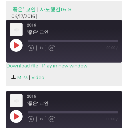
’좋은’ 교인
|
사도행전1:6-8
04/17/2016 |
2016
’좋은’ 교인
Play
1x
00:00
/
Episode
SUBSCRIBE
SHARE
Download file
|
Play in new window
SHARE
MP3
|
Video
RSS FEED
LINK
2016
EMBED
’좋은’ 교인
Play
1x
00:00
/
Episode