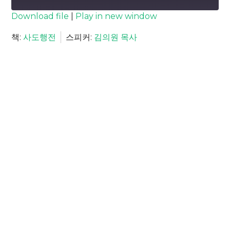
SUBSCRIBE
SHARE
Download file
|
Play in new window
SHARE
책:
사도행전
스피커:
김의원 목사
RSS FEED
LINK
EMBED