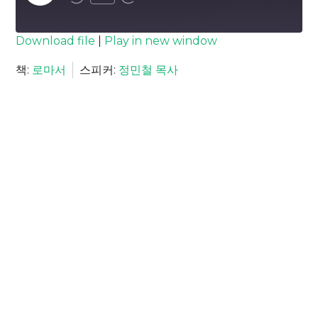
Episode
SUBSCRIBE
SHARE
Download file
|
Play in new window
SHARE
책:
로마서
스피커:
정민철 목사
RSS FEED
LINK
EMBED