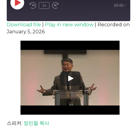
Play
1x
00:00
/
Episode
SUBSCRIBE
SHARE
Download file
|
Play in new window
|
Recorded on
January 5, 2026
SHARE
RSS FEED
LINK
EMBED
스피커:
정민철 목사