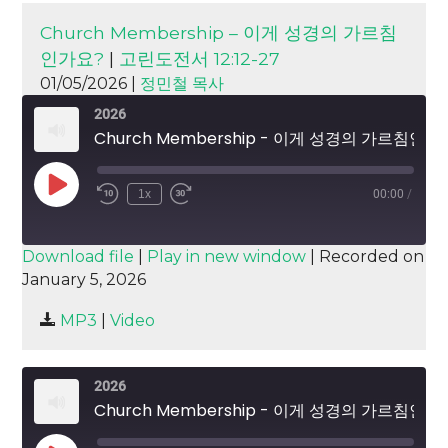
Church Membership – 이게 성경의 가르침
인가요?
|
고린도전서 12:12-27
01/05/2026 |
정민철 목사
2026
Church Membership - 이게 성경의 가르침인가요?
Play
1x
00:00
/
Episode
SUBSCRIBE
SHARE
Download file
|
Play in new window
|
Recorded on
January 5, 2026
SHARE
RSS FEED
MP3
|
Video
LINK
EMBED
2026
Church Membership - 이게 성경의 가르침인가요?