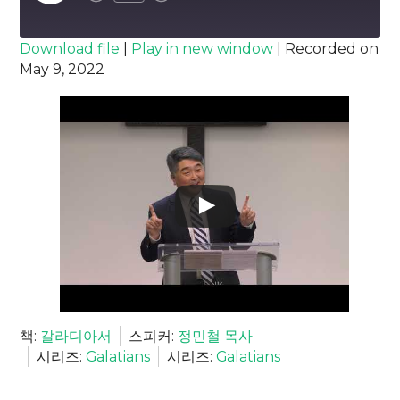
Episode
SUBSCRIBE
SHARE
Download file
|
Play in new window
|
Recorded on
May 9, 2022
SHARE
RSS FEED
LINK
EMBED
책:
갈라디아서
스피커:
정민철 목사
시리즈:
Galatians
시리즈:
Galatians