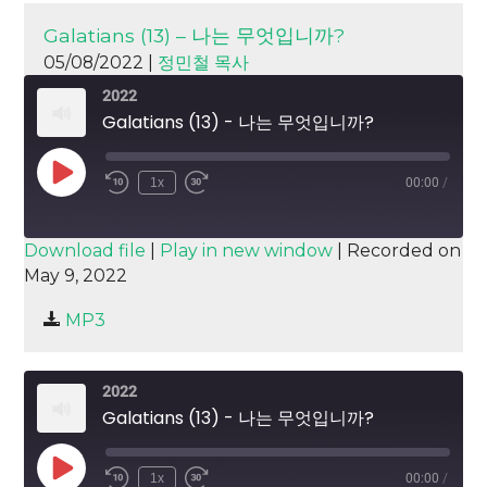
Galatians (13) – 나는 무엇입니까?
05/08/2022 |
정민철 목사
2022
Galatians (13) - 나는 무엇입니까?
Play
1x
00:00
/
Episode
SUBSCRIBE
SHARE
Download file
|
Play in new window
|
Recorded on
May 9, 2022
SHARE
RSS FEED
MP3
LINK
EMBED
2022
Galatians (13) - 나는 무엇입니까?
Play
1x
00:00
/