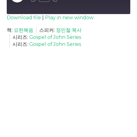
Episode
SUBSCRIBE
SHARE
Download file
|
Play in new window
SHARE
책:
요한복음
스피커:
정민철 목사
RSS FEED
시리즈:
Gospel of John Series
LINK
시리즈:
Gospel of John Series
EMBED