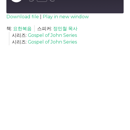
Episode
SUBSCRIBE
SHARE
Download file
|
Play in new window
SHARE
책:
요한복음
스피커:
정민철 목사
RSS FEED
시리즈:
Gospel of John Series
LINK
시리즈:
Gospel of John Series
EMBED