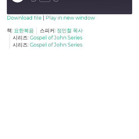
Episode
SUBSCRIBE
SHARE
Download file
|
Play in new window
SHARE
책:
요한복음
스피커:
정민철 목사
RSS FEED
시리즈:
Gospel of John Series
LINK
시리즈:
Gospel of John Series
EMBED