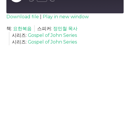
Episode
SUBSCRIBE
SHARE
Download file
|
Play in new window
SHARE
책:
요한복음
스피커:
정민철 목사
RSS FEED
시리즈:
Gospel of John Series
LINK
시리즈:
Gospel of John Series
EMBED