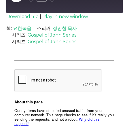
Episode
SUBSCRIBE
SHARE
Download file
|
Play in new window
SHARE
책:
요한복음
스피커:
정민철 목사
RSS FEED
시리즈:
Gospel of John Series
LINK
시리즈:
Gospel of John Series
EMBED