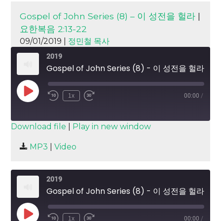
Gospel of John Series (8) – 이 성전을 헐라
|
요한복음 2:13-22
09/01/2019 |
정민철 목사
2019
Gospel of John Series (8) - 이 성전을 헐라
Play
1x
00:00
/
Episode
SUBSCRIBE
SHARE
Download file
|
Play in new window
SHARE
MP3
|
Video
RSS FEED
LINK
2019
EMBED
Gospel of John Series (8) - 이 성전을 헐라
Play
1x
00:00
/