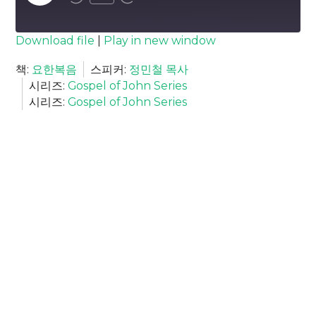
Episode
SUBSCRIBE
SHARE
Download file
|
Play in new window
SHARE
책:
요한복음
스피커:
정민철 목사
RSS FEED
시리즈:
Gospel of John Series
LINK
시리즈:
Gospel of John Series
EMBED