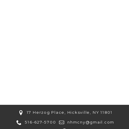
17 Herzog Place, Hicksville, NY 11801
516-627-5700
nhmcny@gmail.com