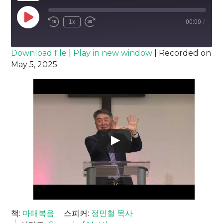
Play
1x
00:00
/
Episode
SUBSCRIBE
SHARE
Download file
|
Play in new window
|
Recorded on
May 5, 2025
SHARE
RSS FEED
LINK
EMBED
책:
마태복음
스피커:
정민철 목사