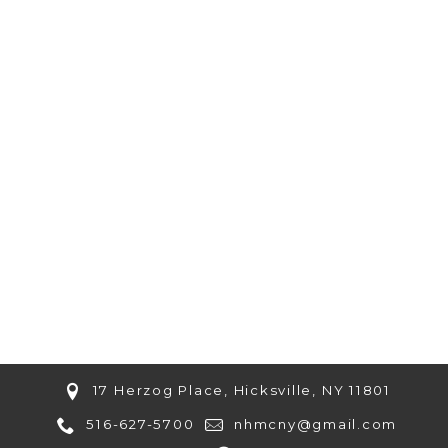
17 Herzog Place, Hicksville, NY 11801
516-627-5700
nhmcny@gmail.com