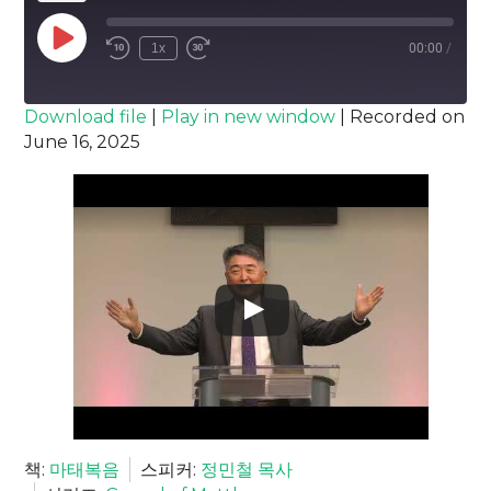
Play
1x
00:00
/
Episode
SUBSCRIBE
SHARE
Download file
|
Play in new window
|
Recorded on
June 16, 2025
SHARE
RSS FEED
LINK
EMBED
책:
마태복음
스피커:
정민철 목사