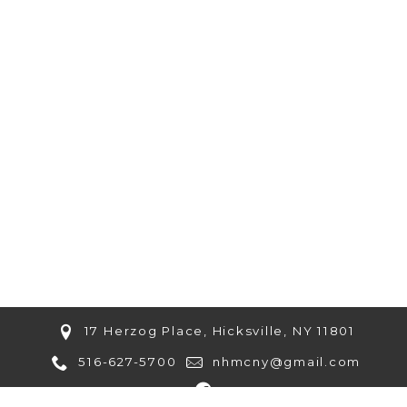
17 Herzog Place, Hicksville, NY 11801
516-627-5700
nhmcny@gmail.com