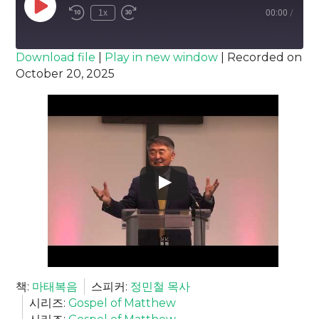
Play
1x
00:00
/
Episode
SUBSCRIBE
SHARE
Download file
|
Play in new window
|
Recorded on
October 20, 2025
SHARE
RSS FEED
LINK
EMBED
책:
마태복음
스피커:
정민철 목사
시리즈:
Gospel of Matthew