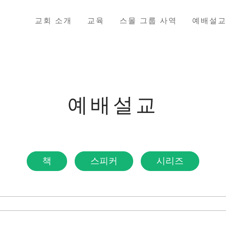
교회 소개
교육
스몰 그룹 사역
예배설
예배설교
책
스피커
시리즈