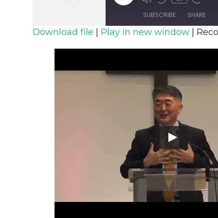
Episode
SUBSCRIBE
SHARE
Download file
|
Play in new window
|
Reco
SHARE
RSS FEED
LINK
EMBED