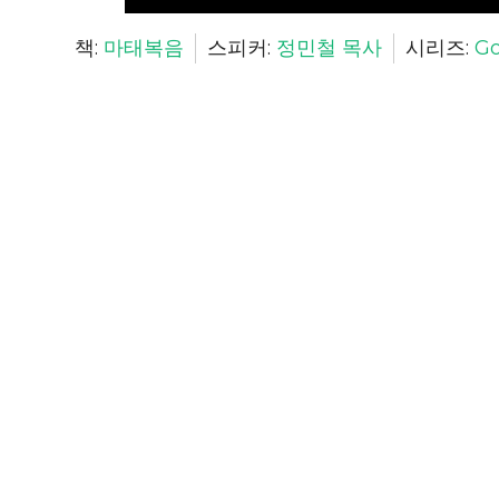
책:
마태복음
스피커:
정민철 목사
시리즈:
Go