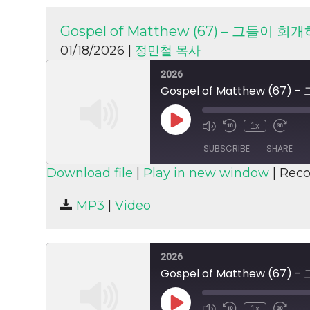
Gospel of Matthew (67) – 그들이
01/18/2026 |
정민철 목사
2026
Gospel of Matthew (6
Play
1x
Episode
SUBSCRIBE
SHARE
Download file
|
Play in new window
|
Reco
SHARE
MP3
|
Video
RSS FEED
LINK
EMBED
2026
Gospel of Matthew (6
Play
1x