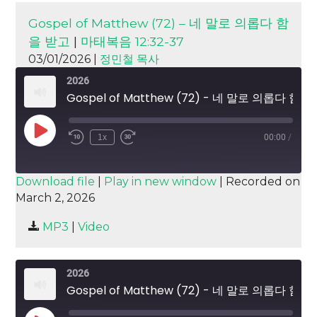
Gospel of Matthew (72) – 네 말로 의롭다 함
을 받고
|
마태복음 12:32-37
03/01/2026 |
정민철 목사
2026
Gospel of Matthew (72) - 네 말로 의롭다 함을 받고
Play
1x
00:00
/
Episode
SUBSCRIBE
SHARE
Download file
|
Play in new window
|
Recorded on
March 2, 2026
SHARE
RSS FEED
MP3
|
Video
LINK
EMBED
2026
Gospel of Matthew (72) - 네 말로 의롭다 함을 받고