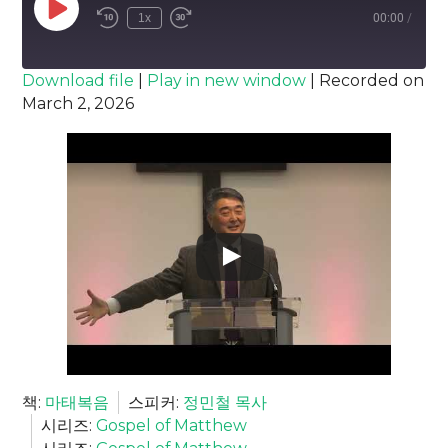
Play
1x
00:00
/
Episode
SUBSCRIBE
SHARE
Download file
|
Play in new window
|
Recorded on
March 2, 2026
SHARE
RSS FEED
LINK
EMBED
책:
마태복음
스피커:
정민철 목사
시리즈:
Gospel of Matthew