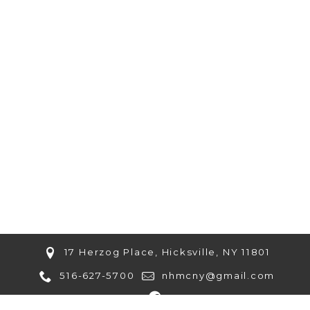
17 Herzog Place, Hicksville, NY 11801
516-627-5700
nhmcny@gmail.com