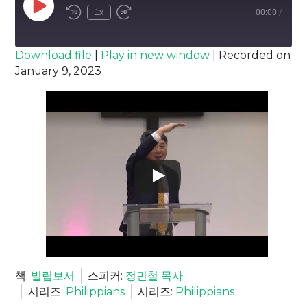
Play
1x
00:00
/
Episode
SUBSCRIBE
SHARE
Download file
|
Play in new window
|
Recorded on
January 9, 2023
SHARE
RSS FEED
LINK
EMBED
책:
빌립보서
스피커:
정민철 목사
시리즈:
Philippians
시리즈:
Philippians