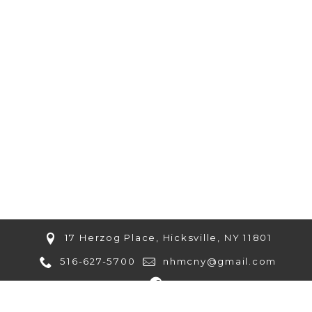
17 Herzog Place, Hicksville, NY 11801
516-627-5700
nhmcny@gmail.com