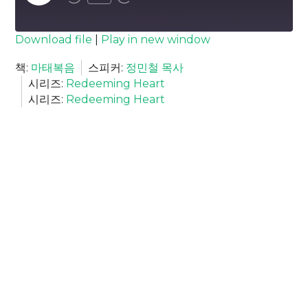
Episode
SUBSCRIBE
SHARE
Download file
|
Play in new window
SHARE
책:
마태복음
스피커:
정민철 목사
RSS FEED
시리즈:
Redeeming Heart
LINK
시리즈:
Redeeming Heart
EMBED