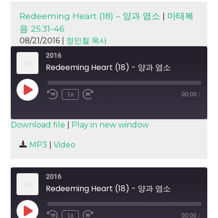
Redeeming Heart (18) – 양과 염소
|
마태복
음 25:31-46
08/21/2016 |
정민철 목사
2016
Redeeming Heart (18) - 양과 염소
Play
1x
00:00
/
Episode
SUBSCRIBE
SHARE
Download file
|
Play in new window
SHARE
MP3
|
Video
RSS FEED
LINK
2016
EMBED
Redeeming Heart (18) - 양과 염소
Play
1x
00:00
/