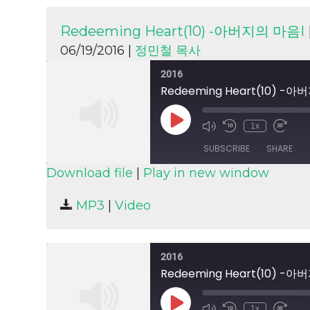
Redeeming Heart(10) -아버지의 마음I
06/19/2016 |
정민철 목사
2016
Redeeming Heart(10) -
Play
1x
Episode
SUBSCRIBE
SHARE
Download file
|
Play in new window
SHARE
MP3
|
Video
RSS FEED
LINK
EMBED
2016
Redeeming Heart(10) -
Play
1x