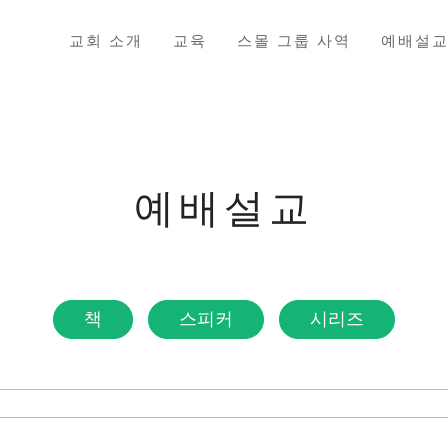
교회 소개
교육
스몰 그룹 사역
예배설
예배설교
책
스피커
시리즈