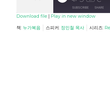
Episode
SUBSCRIBE
SHARE
Download file
|
Play in new window
SHARE
책:
누가복음
스피커:
정민철 목사
시리즈:
Re
RSS FEED
LINK
EMBED