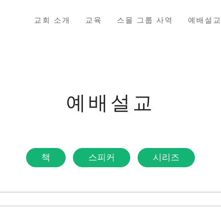
교회 소개
교육
스몰 그룹 사역
예배설
예배설교
책
스피커
시리즈