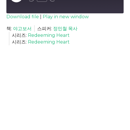
Episode
SUBSCRIBE
SHARE
Download file
|
Play in new window
SHARE
책:
야고보서
스피커:
정민철 목사
RSS FEED
시리즈:
Redeeming Heart
LINK
시리즈:
Redeeming Heart
EMBED