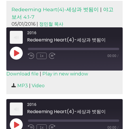
Redeeming Heart(4)-세상과 벗됨이
|
야고
보서 4:1-7
05/01/2016 |
정민철 목사
2016
Redeeming Heart(4)-세상과 벗됨이
Play
1x
00:00
/
Episode
SUBSCRIBE
SHARE
Download file
|
Play in new window
SHARE
MP3
|
Video
RSS FEED
LINK
2016
EMBED
Redeeming Heart(4)-세상과 벗됨이
Play
1x
00:00
/