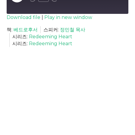
Episode
SUBSCRIBE
SHARE
Download file
|
Play in new window
SHARE
책:
베드로후서
스피커:
정민철 목사
RSS FEED
시리즈:
Redeeming Heart
LINK
시리즈:
Redeeming Heart
EMBED