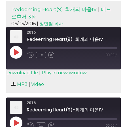
Redeeming Heart(9)-회개의 마음IV
|
베드
로후서 3장
06/05/2016 |
정민철 목사
2016
Redeeming Heart(9)-회개의 마음IV
Play
1x
00:00
/
Episode
SUBSCRIBE
SHARE
Download file
|
Play in new window
SHARE
MP3
|
Video
RSS FEED
LINK
2016
EMBED
Redeeming Heart(9)-회개의 마음IV
Play
1x
00:00
/