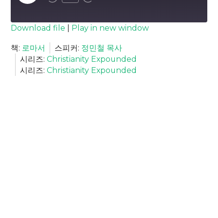
Episode
SUBSCRIBE
SHARE
Download file
|
Play in new window
SHARE
책:
로마서
스피커:
정민철 목사
RSS FEED
시리즈:
Christianity Expounded
LINK
시리즈:
Christianity Expounded
EMBED