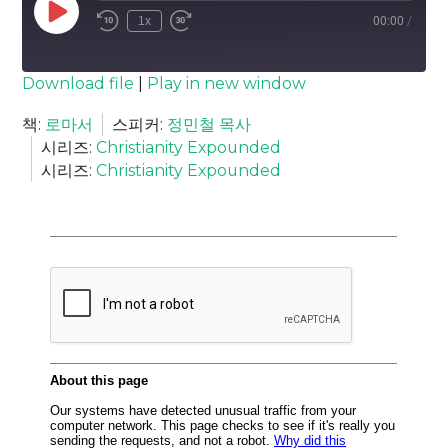
Play
1x
00:00
/
Episode
SUBSCRIBE
SHARE
Download file
|
Play in new window
SHARE
책:
로마서
스피커:
정민철 목사
RSS FEED
시리즈:
Christianity Expounded
LINK
시리즈:
Christianity Expounded
EMBED