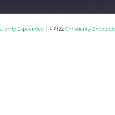
stianity Expounded
시리즈:
Christianity Expound