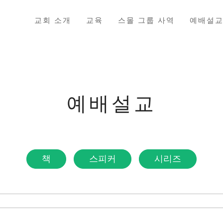
교회 소개
교육
스몰 그룹 사역
예배설
예배설교
책
스피커
시리즈