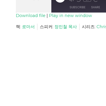
Episode
SUBSCRIBE
SHARE
Download file
|
Play in new window
SHARE
책:
로마서
스피커:
정민철 목사
시리즈:
Chri
RSS FEED
LINK
EMBED