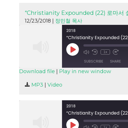
“Christianity Expounded (22)
12/23/2018 |
정민철 목사
2018
“Christianity Expound
Play
1x
Episode
SUBSCRIBE
SHARE
Download file
|
Play in new window
SHARE
MP3
|
Video
RSS FEED
LINK
EMBED
2018
“Christianity Expound
Play
1x