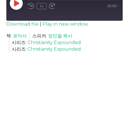
Play
1x
00:00
/
Episode
SUBSCRIBE
SHARE
Download file
|
Play in new window
SHARE
책:
로마서
스피커:
정민철 목사
RSS FEED
시리즈:
Christianity Expounded
LINK
시리즈:
Christianity Expounded
EMBED